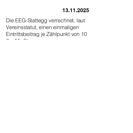
13.11.2025
Die EEG-Stattegg verrechnet, laut
Vereinsstatut, einen einmaligen
Eintrittsbeitrag je Zählpunkt von 10
€ + MwSt.
Dieser Beitrag wird benötigt um die
Kosten für die Einrichtung des
Zählpunktes beim Netzbetreiber
(E-Franz) und im
Verrechnungssystem unseres
Partners (So-Strom) für die
Administration und korrekte
Abrechnung abzudecken.
Diesen einmaligen Eintrittsbeitrag
werden wir für alle Mitglieder, die
ab 1.1.2025 bis zum
30.9.2025
der
EEG Stattegg beigetreten sind, in
den nächsten Tagen verrechnen.